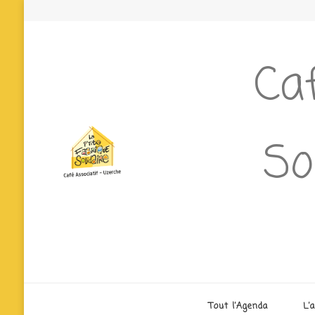
Caf
So
Tout l’Agenda
L’