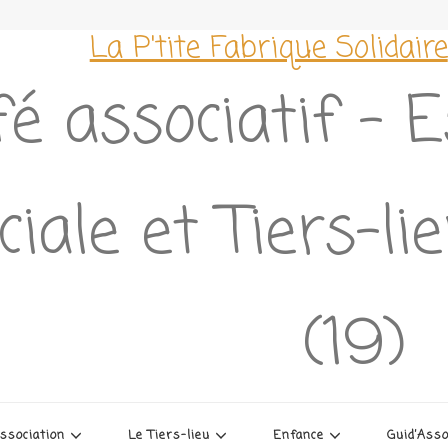
La P'tite Fabrique Solidaire
é associatif – 
ciale et Tiers-l
(19)
association
Le Tiers-lieu
Enfance
Guid’Ass