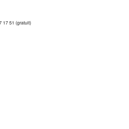
Google
iCalendar
Office 365
7 17 51 (gratuit)