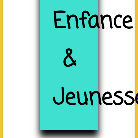
Enfance
&
Jeuness