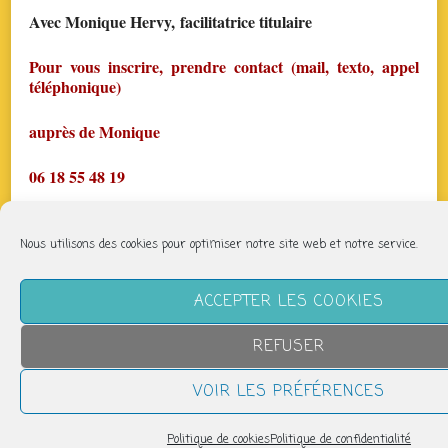
Avec Monique Hervy, facilitatrice titulaire
Pour vous inscrire, prendre contact (mail, texto, appel
téléphonique)
auprès de Monique
06 18 55 48 19
mail :
parcheminfaisant@gmail.com
Nous utilisons des cookies pour optimiser notre site web et notre service.
page fb : Biodanza Limoges Par Chemin Faisant
ACCEPTER LES COOKIES
https://www.facebook.com/BIODANZALIM87
REFUSER
Chaque lundi à partir de 19h30 – Salle Jean Jaurès. –
Prix dégressif, si vous prenez plusieurs séances. La
VOIR LES PRÉFÉRENCES
première séance est à tarif réduit !
Politique de cookies
Politique de confidentialité
Partager