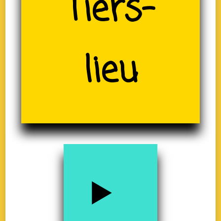
(19)
Tiers-
lieu