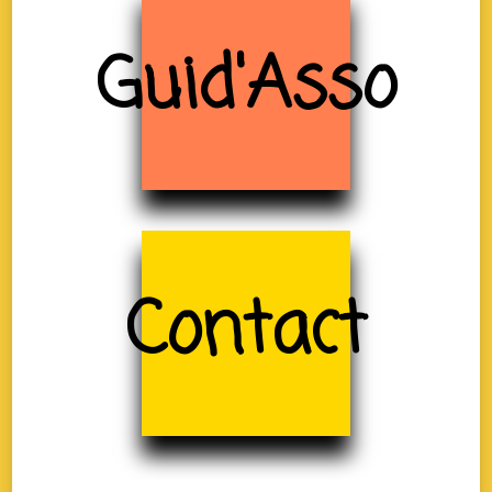
Guid'Asso
Contact