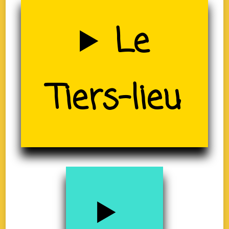
Uzerche
Le
Tiers-lieu
(19)