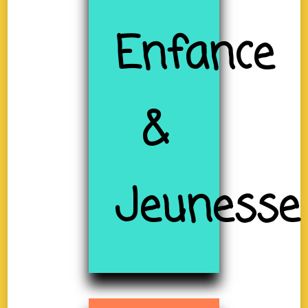
Enfance
&
Jeunesse