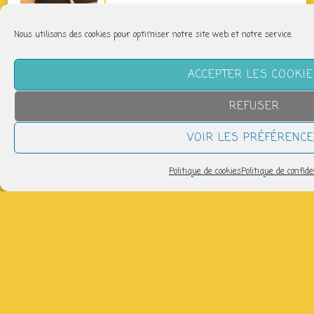
Pilates Basique
Nous utilisons des cookies pour optimiser notre site web et notre service.
jeudi 13 août
11h40 > 12h40
ACCEPTER LES COOKI
Pilates Basique Intense
REFUSER
jeudi 13 août
12h45 > 13h45
VOIR LES PRÉFÉRENC
Politique de cookies
Politique de confide
tous les évènements
CLIQUEZ SUR UN JOUR POUR SAVOIR CE QUI
S’Y PASSERA