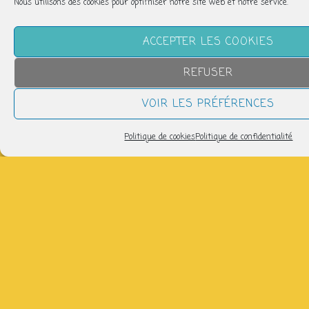
Nous utilisons des cookies pour optimiser notre site web et notre service.
Partager
ACCEPTER LES COOKIES
REFUSER
VOIR LES PRÉFÉRENCES
NOUS SUIVRE
Politique de cookies
Politique de confidentialité
LETTRE D’INFORMATION
Pour recevoir les infos de la P'tite Fabrique :