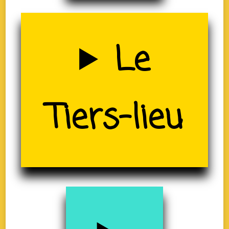
Uzerche
Le
(19)
Tiers-lieu