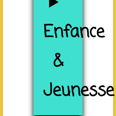
Enfance
&
Jeunesse