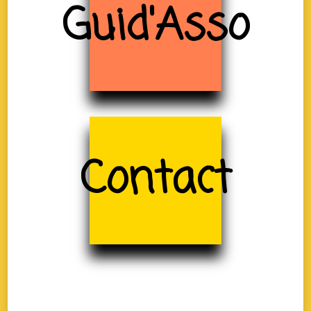
Guid'Asso
Contact