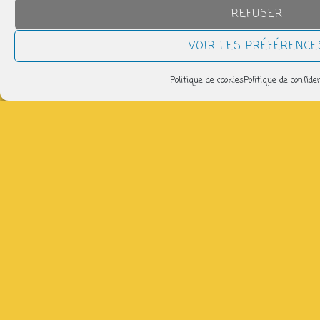
14h00 > 15h00
REFUSER
VOIR LES PRÉFÉRENCE
Pilates Basique
jeudi 13 août
Politique de cookies
Politique de confiden
11h40 > 12h40
tous les évènements
CLIQUEZ SUR UN JOUR POUR SAVOIR CE QUI
S’Y PASSERA
L
M
M
J
V
S
D