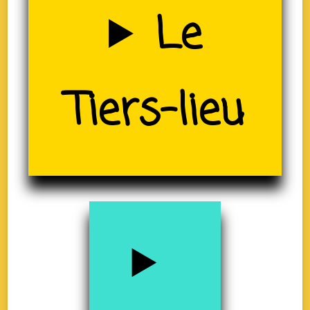
Uzerche
Le
(19)
Tiers-lieu