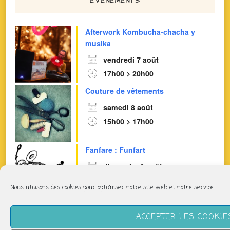
ÉVÈNEMENTS
Afterwork Kombucha-chacha y
musika
vendredi 7 août
17h00 > 20h00
Couture de vêtements
samedi 8 août
15h00 > 17h00
Fanfare : Funfart
dimanche 9 août
17h30 > 19h30
Nous utilisons des cookies pour optimiser notre site web et notre service.
Pilates : Respiration - Abdominaux
ACCEPTER LES COOKIE
mardi 11 août