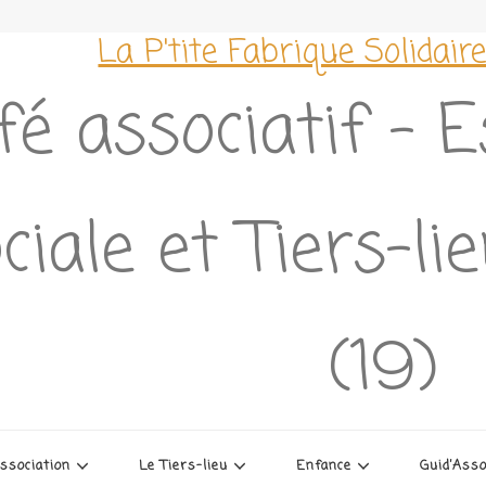
La P'tite Fabrique Solidair
fé associatif – 
ciale et Tiers-l
(19)
association
Le Tiers-lieu
Enfance
Guid’Ass