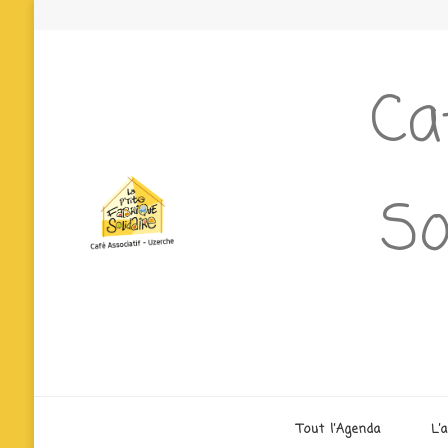
Ca
So
Tout l’Agenda
L’