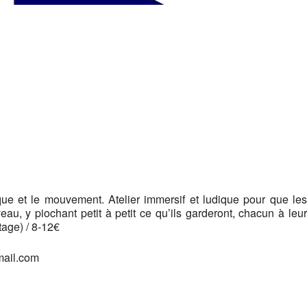
Google
iCalendar
Office 365
que et le mouvement. Atelier immersif et ludique pour que les
eau, y piochant petit à petit ce qu’ils garderont, chacun à leur
tage) / 8-12€
mail.com