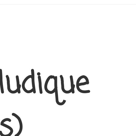
ludique
s)