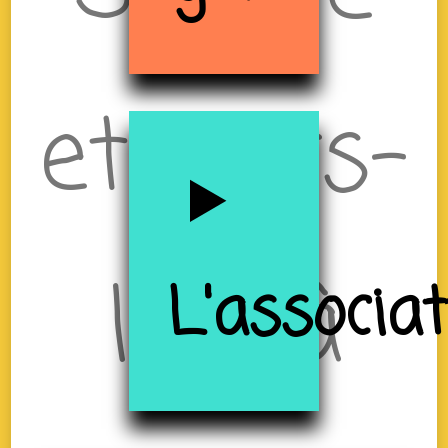
et Tiers-
lieu à
L'associa