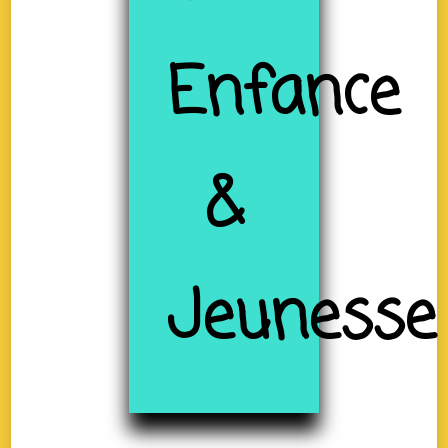
Enfance
&
Jeunesse