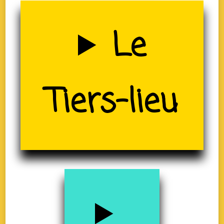
Uzerche
Le
(19)
Tiers-lieu