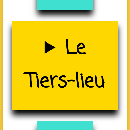
Uzerche
Le
(19)
Tiers-lieu