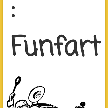
:
Funfart