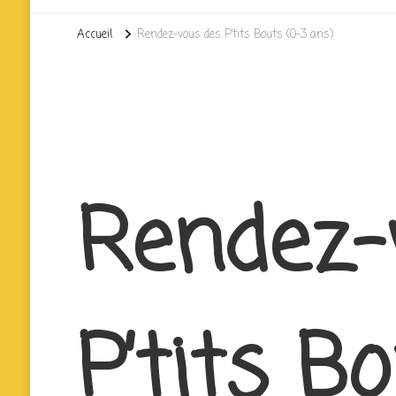
Accueil
Rendez-vous des P’tits Bouts (0-3 ans)
Rendez-
P’tits B