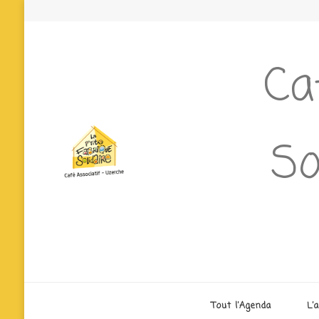
Ca
So
Tout l’Agenda
L’