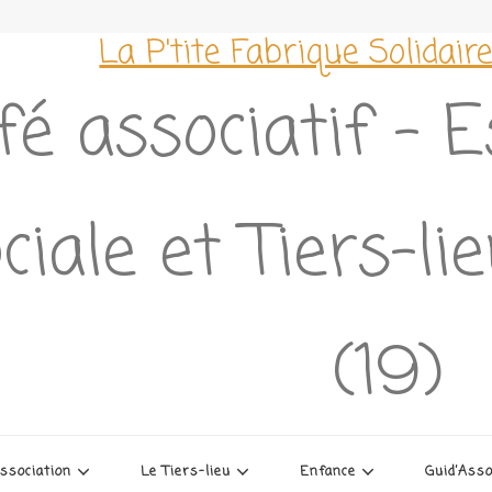
La P'tite Fabrique Solidair
fé associatif – 
ciale et Tiers-l
(19)
association
Le Tiers-lieu
Enfance
Guid’Ass