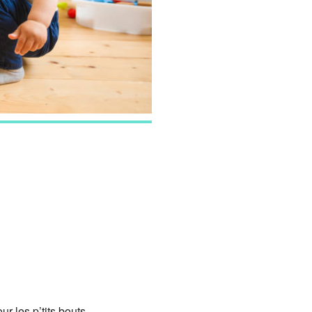
Google
iCalendar
Office 365
 les p’tits bouts.