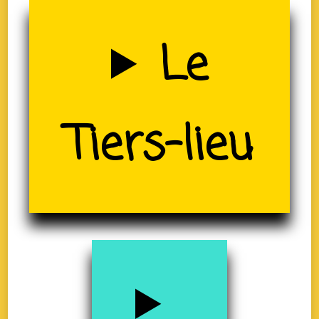
Uzerche
Le
(19)
Tiers-lieu