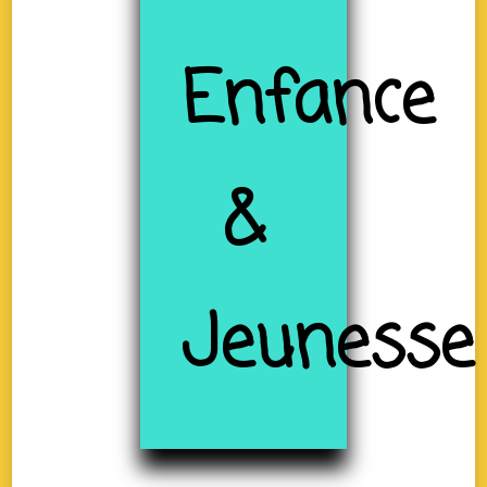
Enfance
&
Jeunesse