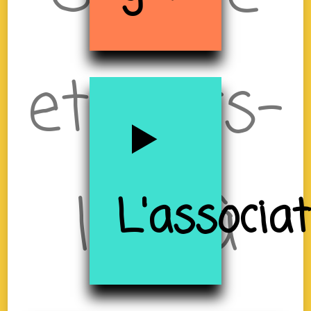
et Tiers-
lieu à
L'associa