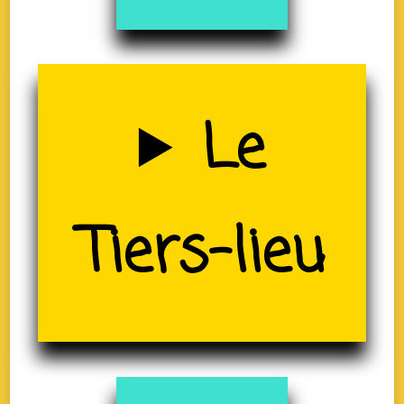
Uzerche
Le
(19)
Tiers-lieu