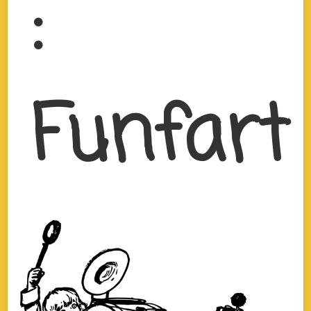
:
Funfart