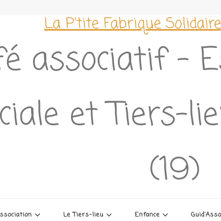
La P'tite Fabrique Solidaire
é associatif – 
ciale et Tiers-l
(19)
association
Le Tiers-lieu
Enfance
Guid’Ass