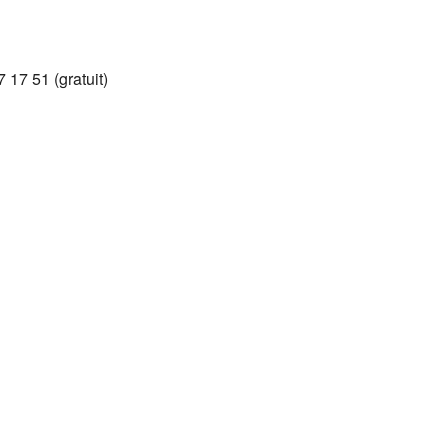
Google
iCalendar
Office 365
7 17 51 (gratuit)