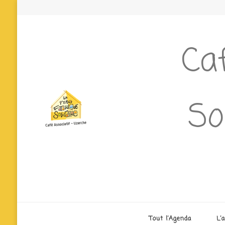
Caf
So
Tout l’Agenda
L’