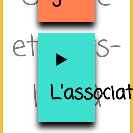
et Tiers-
lieu à
L'associa