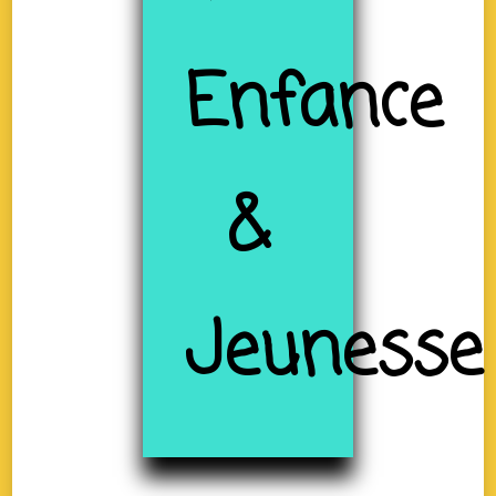
Enfance
&
Jeunesse