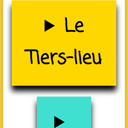
Uzerche
Le
(19)
Tiers-lieu