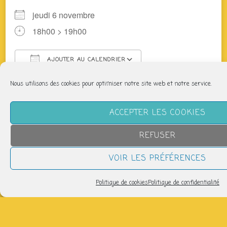
jeudi 6 novembre
18h00 > 19h00
AJOUTER AU CALENDRIER
Télécharger ICS
Calendrier Google
Nous utilisons des cookies pour optimiser notre site web et notre service.
Des producteurs du coin vous proposent légumes,
fromages, pain, viande, tisanes, bières… Après
ACCEPTER LES COOKIES
adhésion faites vos commandes sur cagette.net
(inscription gratuite)
REFUSER
+ d’infos : panier@laptitefabriquesolidaire.org
VOIR LES PRÉFÉRENCES
Partager
Politique de cookies
Politique de confidentialité