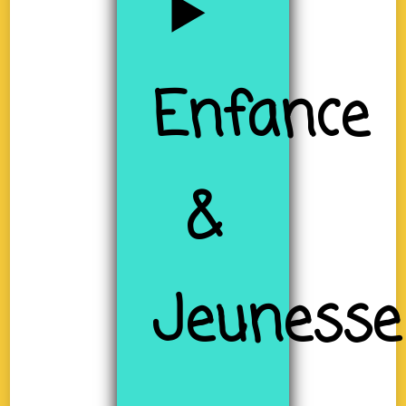
Enfance
&
Jeunesse