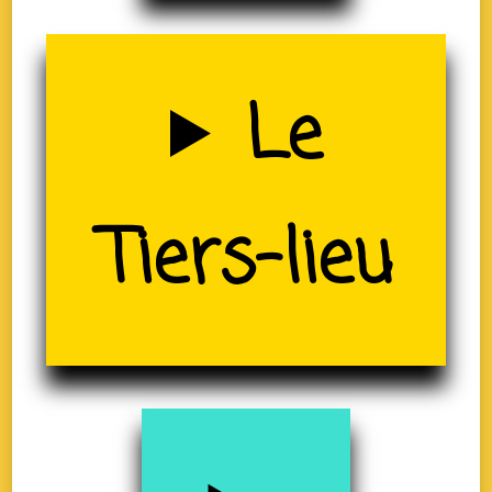
Uzerche
Le
Tiers-lieu
(19)