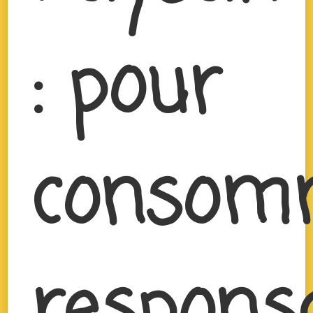
: pour
consom