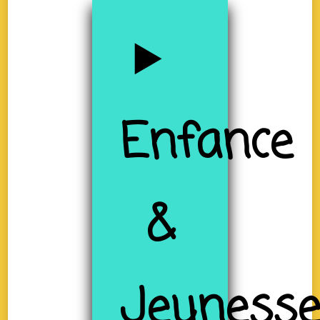
Enfance
&
Jeuness