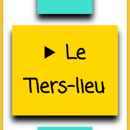
Uzerche
Le
(19)
Tiers-lieu