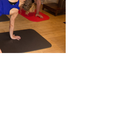
Google
iCalendar
Office 365