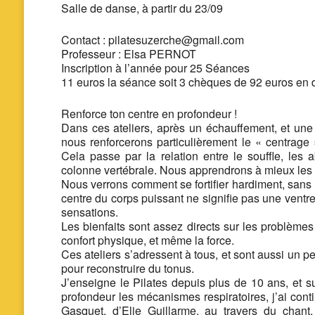
Salle de danse,
à partir du 23/09
Contact : pilatesuzerche@gmail.com
Professeur : Elsa PERNOT
Inscription à l’année pour 25 Séances
11 euros la séance soit 3 chèques de 92 euros en 
Renforce ton centre en profondeur !
Dans ces ateliers, après un échauffement, et une
nous renforcerons particulièrement le « centrage 
Cela passe par la relation entre le souffle, le
colonne vertébrale. Nous apprendrons à mieux les c
Nous verrons comment se fortifier hardiment, sans «
centre du corps puissant ne signifie pas une ventr
sensations.
Les bienfaits sont assez directs sur les problèmes 
confort physique, et même la force.
Ces ateliers s’adressent à tous, et sont aussi un 
pour reconstruire du tonus.
J’enseigne le Pilates depuis plus de 10 ans, et s
profondeur les mécanismes respiratoires, j’ai cont
Gasquet, d’Elie Guillarme, au travers du chan