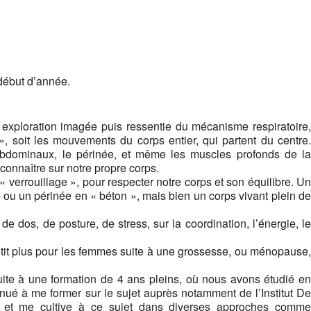
début d’année.
 exploration imagée puis ressentie du mécanisme respiratoire,
», soit les mouvements du corps entier, qui partent du centre.
s abdominaux, le périnée, et même les muscles profonds de la
onnaître sur notre propre corps.
 verrouillage », pour respecter notre corps et son équilibre. Un
e ou un périnée en « béton », mais bien un corps vivant plein de
de dos, de posture, de stress, sur la coordination, l’énergie, le
petit plus pour les femmes suite à une grossesse, ou ménopause,
uite à une formation de 4 ans pleins, où nous avons étudié en
inué à me former sur le sujet auprès notamment de l’Institut De
t, et me cultive à ce sujet dans diverses approches comme