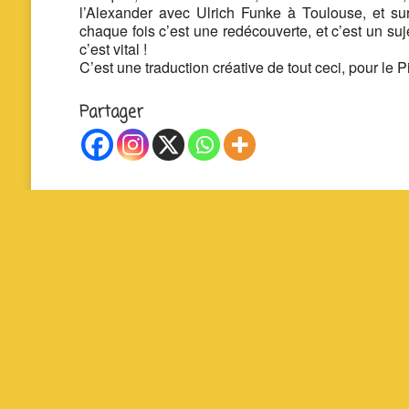
l’Alexander avec Ulrich Funke à Toulouse, et sur
chaque fois c’est une redécouverte, et c’est un suje
c’est vital !
C’est une traduction créative de tout ceci, pour le 
Partager
La P’tite Fabrique Solidaire – Cour Jean Jaurès 
19140 Uzerche – 07 83 93 71 48 – contact@lapti