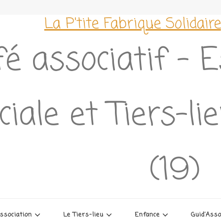
La P'tite Fabrique Solidaire
é associatif – 
ciale et Tiers-l
(19)
association
Le Tiers-lieu
Enfance
Guid’Ass