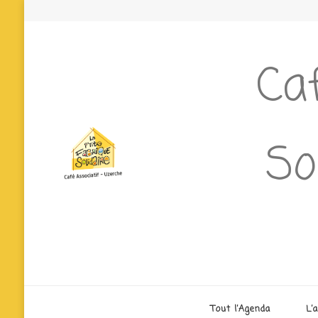
Caf
So
Tout l’Agenda
L’