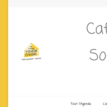
Caf
So
Tout l’Agenda
L’