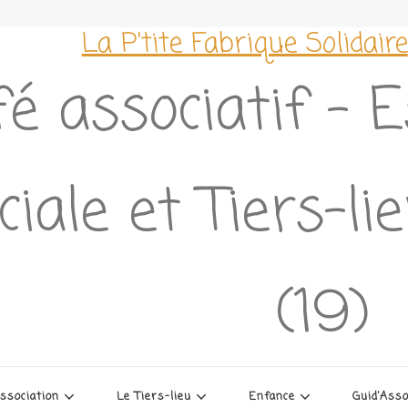
La P'tite Fabrique Solidaire
é associatif – 
ciale et Tiers-l
(19)
association
Le Tiers-lieu
Enfance
Guid’Ass