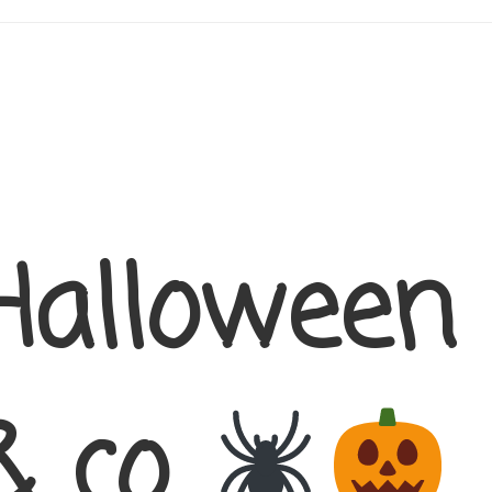
Halloween
 & co