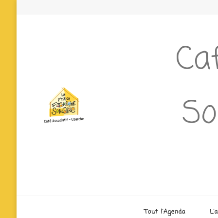
Caf
So
Tout l’Agenda
L’