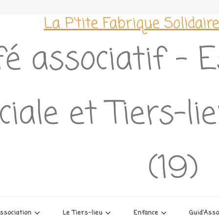
La P'tite Fabrique Solidaire
é associatif – 
ciale et Tiers-l
(19)
association
Le Tiers-lieu
Enfance
Guid’Ass