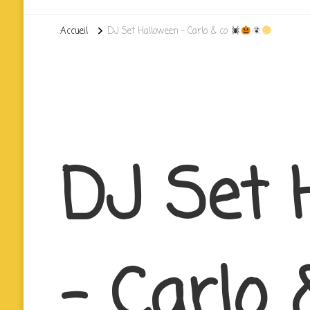
Accueil
DJ Set Halloween – Carlo & co
DJ Set 
– Carlo