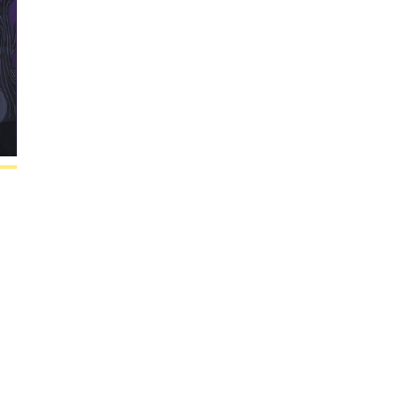
Google
iCalendar
Office 365