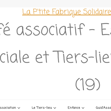
La P'tite Fabrique Solidaire
é associatif – 
ciale et Tiers-l
(19)
association
Le Tiers-lieu
Enfance
Guid’Ass