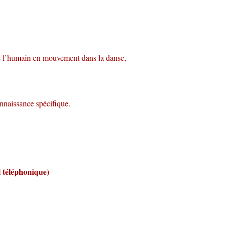
Google
iCalendar
Office 365
dre l’humain en mouvement dans la danse,
nnaissance spécifique.
l téléphonique)