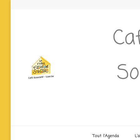
Caf
So
Tout l’Agenda
L’