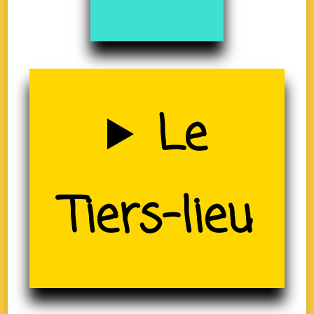
Uzerche
Le
(19)
Tiers-lieu