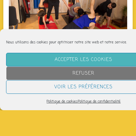
Nous utilisons des cookies pour optimiser notre site web et notre service.
ACCEPTER LES COOKIES
QUAND
REFUSER
jeudi 25 juin
VOIR LES PRÉFÉRENCES
12h45 > 13h45
Politique de cookies
Politique de confidentialité
AJOUTER AU CALENDRIER
Télécharger ICS
Calendrier Google
Salle de danse