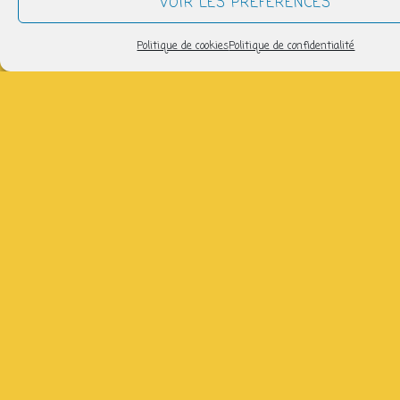
VOIR LES PRÉFÉRENCES
samedi 13 juin
Politique de cookies
Politique de confidentialité
15h00 > 17h00
AJOUTER AU CALENDRIER
Télécharger ICS
Calendrier Google
avec Bukurije, semaines paires, salle 3 du Lycée de
garçons ( gratuit)
Partager
NOUS SUIVRE