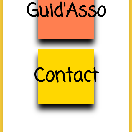
Guid'Asso
Contact