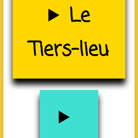
Uzerche
Le
(19)
Tiers-lieu