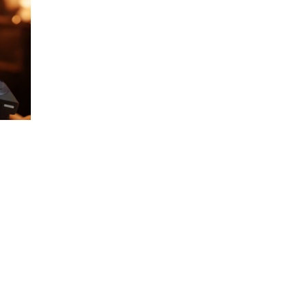
Google
iCalendar
Office 365