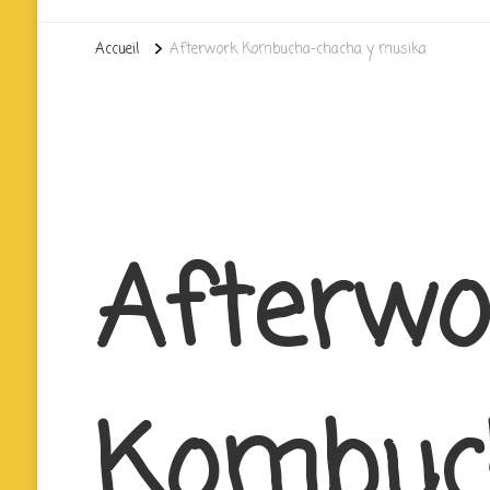
Accueil
Afterwork Kombucha-chacha y musika
Afterwo
Kombuc