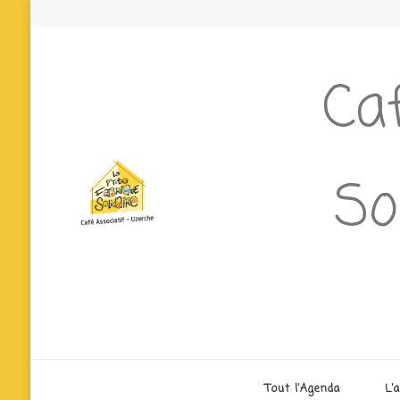
Caf
So
Tout l’Agenda
L’