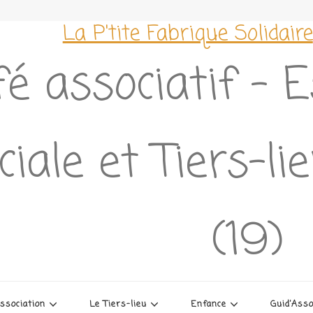
La P'tite Fabrique Solidaire
é associatif – 
ciale et Tiers-l
(19)
association
Le Tiers-lieu
Enfance
Guid’Ass