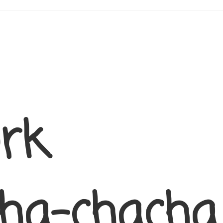
rk
ha-chacha