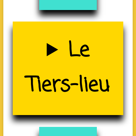
Uzerche
Le
(19)
Tiers-lieu