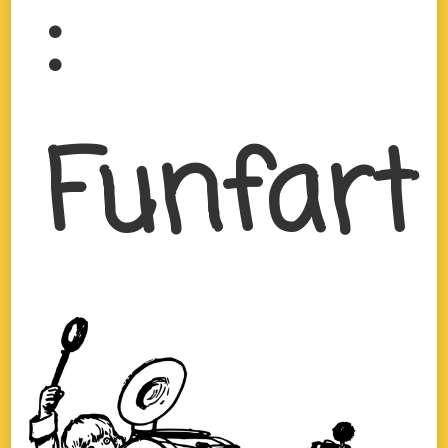
:
Funfart