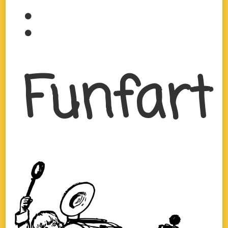
:
Funfart