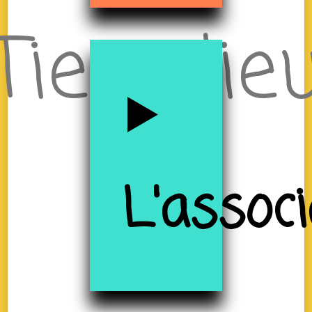
Tiers-lie
à
L'associ