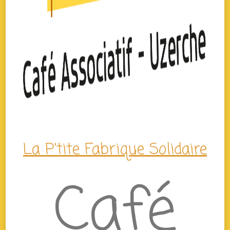
La P'tite Fabrique Solidaire
Café