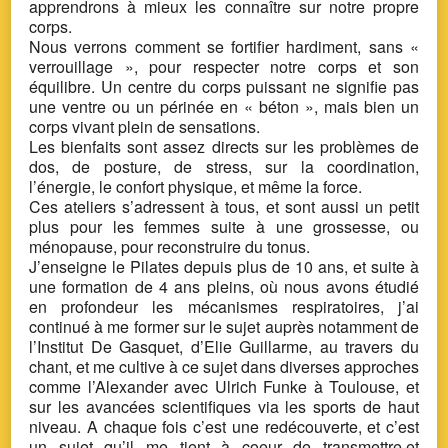
apprendrons à mieux les connaître sur notre propre
corps.
Nous verrons comment se fortifier hardiment, sans «
verrouillage », pour respecter notre corps et son
équilibre. Un centre du corps puissant ne signifie pas
une ventre ou un périnée en « béton », mais bien un
corps vivant plein de sensations.
Les bienfaits sont assez directs sur les problèmes de
dos, de posture, de stress, sur la coordination,
l’énergie, le confort physique, et même la force.
Ces ateliers s’adressent à tous, et sont aussi un petit
plus pour les femmes suite à une grossesse, ou
ménopause, pour reconstruire du tonus.
J’enseigne le Pilates depuis plus de 10 ans, et suite à
une formation de 4 ans pleins, où nous avons étudié
en profondeur les mécanismes respiratoires, j’ai
continué à me former sur le sujet auprès notamment de
l’Institut De Gasquet, d’Elie Guillarme, au travers du
chant, et me cultive à ce sujet dans diverses approches
comme l’Alexander avec Ulrich Funke à Toulouse, et
sur les avancées scientifiques via les sports de haut
niveau. A chaque fois c’est une redécouverte, et c’est
un sujet qu’il me tient à coeur de transmettre,et