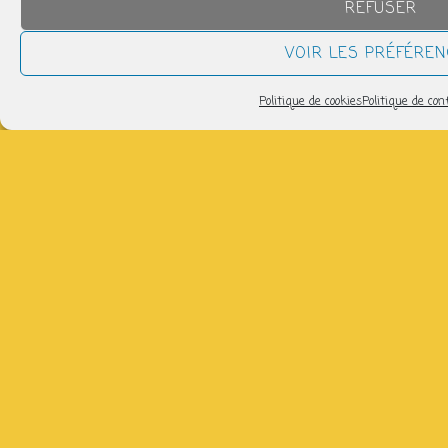
REFUSER
17h30 > 19h30
VOIR LES PRÉFÉRE
Pilates : Respiration - Abdominaux
Politique de cookies
Politique de conf
mardi 11 août
14h00 > 15h00
Pilates Basique
jeudi 13 août
11h40 > 12h40
Pilates Basique Intense
jeudi 13 août
12h45 > 13h45
tous les évènements