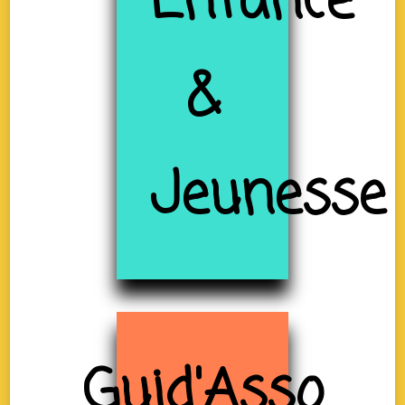
Enfance
&
Jeunesse
Guid'Asso