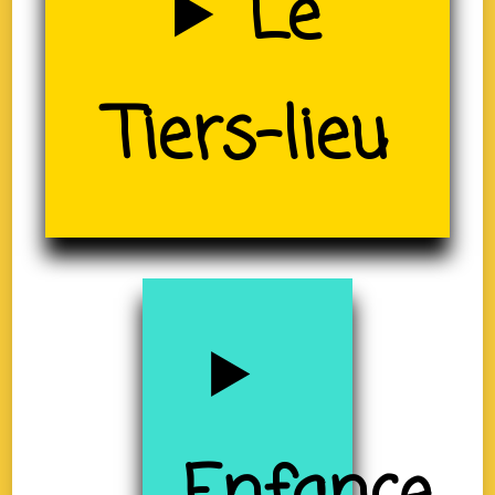
Le
Tiers-lieu
(19)