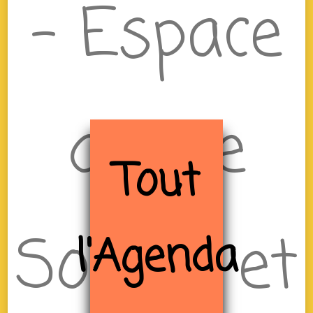
– Espace
de Vie
Tout
Sociale et
l'Agenda