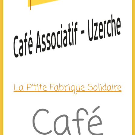
La P'tite Fabrique Solidaire
Café