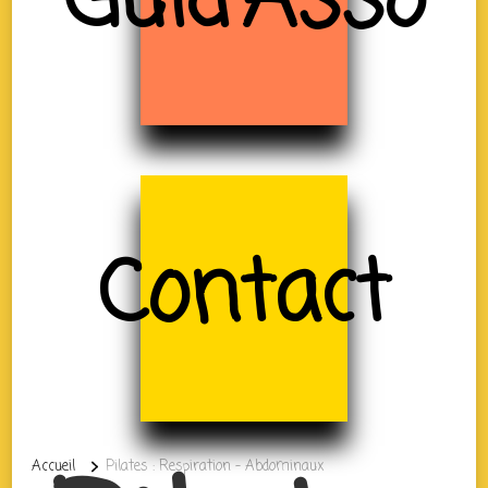
Guid'Asso
Contact
Accueil
Pilates : Respiration – Abdominaux