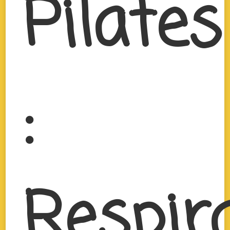
Pilates
:
Respir