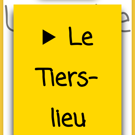
Uzerche
Le
(19)
Tiers-
lieu