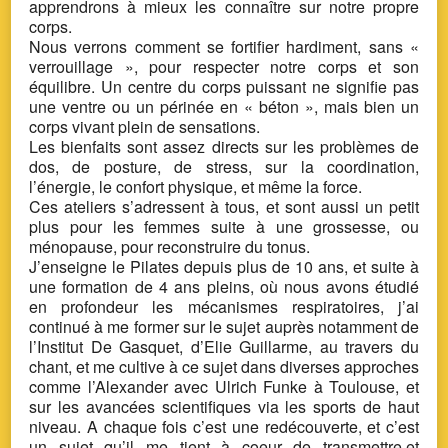
apprendrons à mieux les connaître sur notre propre
corps.
Nous verrons comment se fortifier hardiment, sans «
verrouillage », pour respecter notre corps et son
équilibre. Un centre du corps puissant ne signifie pas
une ventre ou un périnée en « béton », mais bien un
corps vivant plein de sensations.
Les bienfaits sont assez directs sur les problèmes de
dos, de posture, de stress, sur la coordination,
l’énergie, le confort physique, et même la force.
Ces ateliers s’adressent à tous, et sont aussi un petit
plus pour les femmes suite à une grossesse, ou
ménopause, pour reconstruire du tonus.
J’enseigne le Pilates depuis plus de 10 ans, et suite à
une formation de 4 ans pleins, où nous avons étudié
en profondeur les mécanismes respiratoires, j’ai
continué à me former sur le sujet auprès notamment de
l’Institut De Gasquet, d’Elie Guillarme, au travers du
chant, et me cultive à ce sujet dans diverses approches
comme l’Alexander avec Ulrich Funke à Toulouse, et
sur les avancées scientifiques via les sports de haut
niveau. A chaque fois c’est une redécouverte, et c’est
un sujet qu’il me tient à coeur de transmettre,et