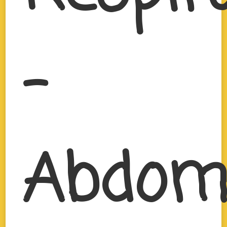
–
Abdom