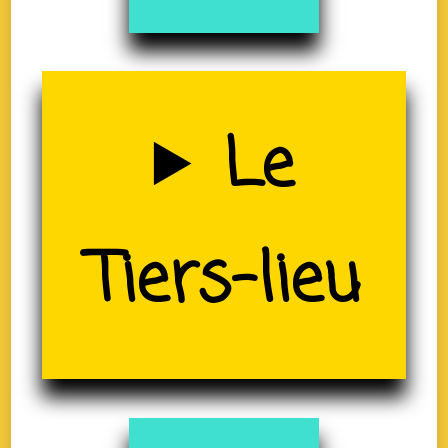
Uzerche
Le
(19)
Tiers-lieu