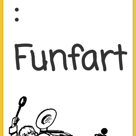
:
Funfart