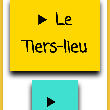
Uzerche
Le
Tiers-lieu
(19)