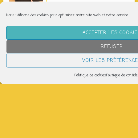
Pilates Basique
Nous utilisons des cookies pour optimiser notre site web et notre service.
jeudi 13 août
11h40 > 12h40
ACCEPTER LES COOKI
Pilates Basique Intense
REFUSER
jeudi 13 août
12h45 > 13h45
VOIR LES PRÉFÉRENC
Politique de cookies
Politique de confide
tous les évènements
CLIQUEZ SUR UN JOUR POUR SAVOIR CE QUI
S’Y PASSERA