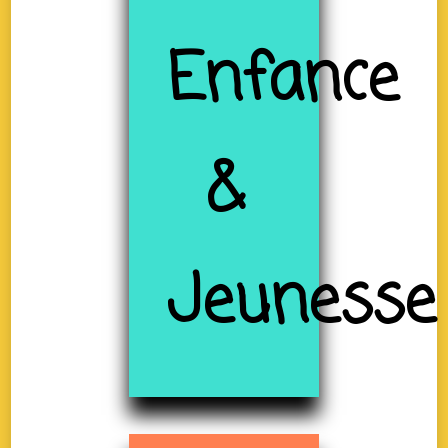
Enfance
&
Jeunesse