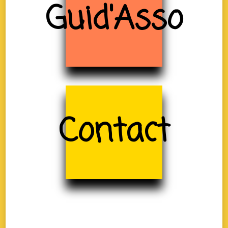
Guid'Asso
Contact