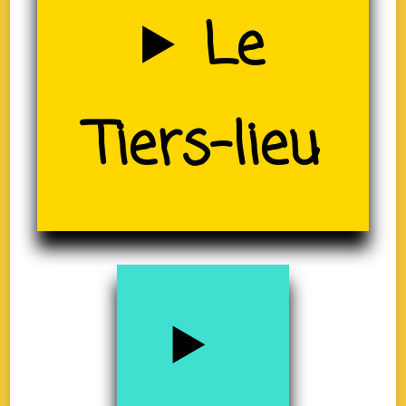
Uzerche
Le
(19)
Tiers-lieu