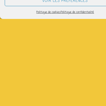
VOIR LES PRÉFÉRENCES
samedi 22 août
Politique de cookies
Politique de confidentialité
15h00 > 17h00
AJOUTER AU CALENDRIER
Télécharger ICS
Calendrier Google
avec Bukurije, semaines paires, salle 3 du Lycée de
garçons ( gratuit)
Partager
NOUS SUIVRE