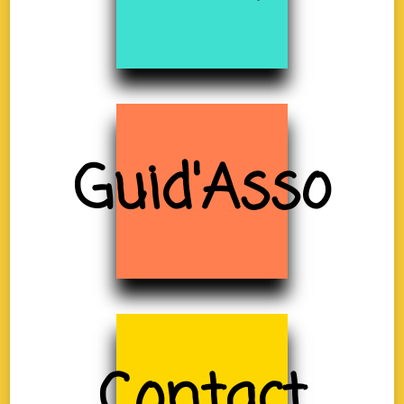
Guid'Asso
Contact