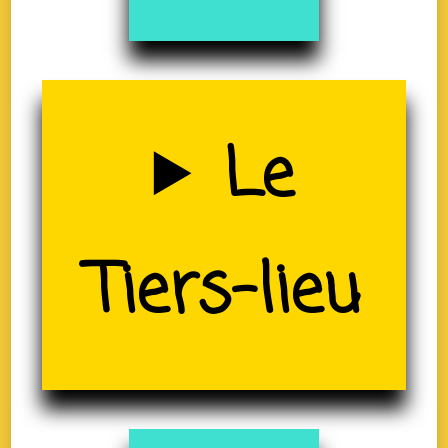
Uzerche
Le
(19)
Tiers-lieu