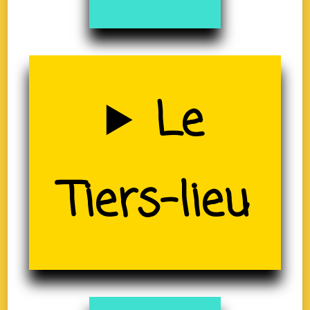
Uzerche
Le
(19)
Tiers-lieu