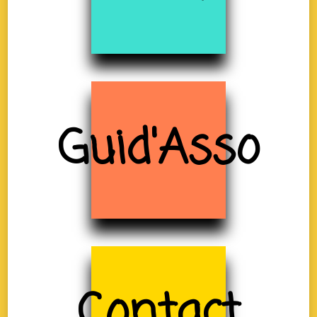
Guid'Asso
Contact