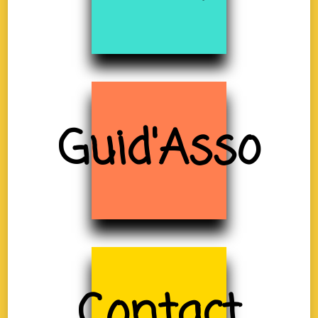
Guid'Asso
Contact