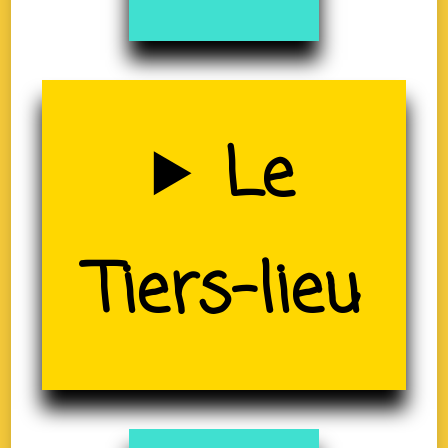
Uzerche
Le
(19)
Tiers-lieu