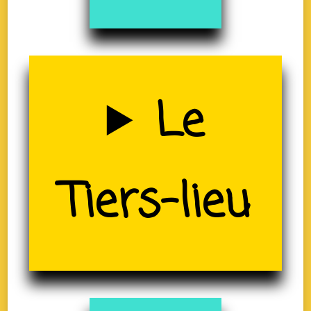
Uzerche
Le
(19)
Tiers-lieu