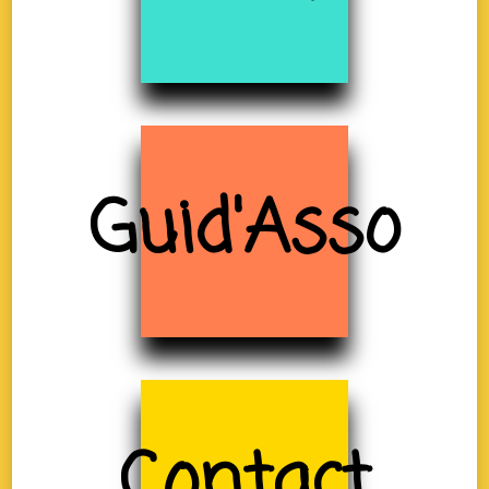
Guid'Asso
Contact