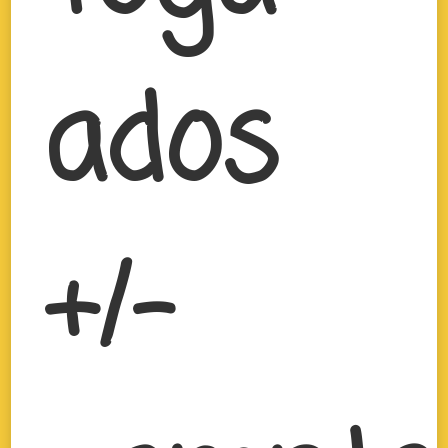
ados
+/-