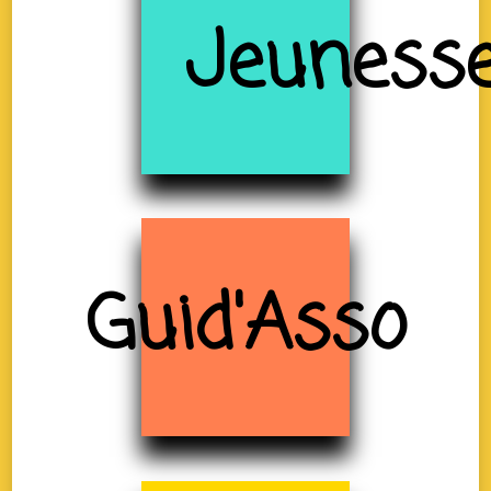
Jeuness
Guid'Asso