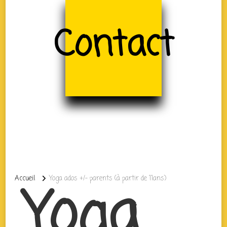
Contact
Accueil
Yoga ados +/- parents (à partir de 11ans)
Yoga