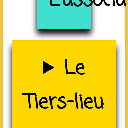
à
L'associa
Uzerche
Le
(19)
Tiers-lieu