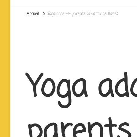
Accueil
Yoga ados +/- parents (à partir de 11ans)
Yoga ado
parents 