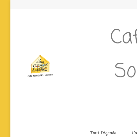
Caf
So
Tout l’Agenda
L’