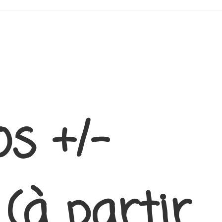
s +/-
(à partir