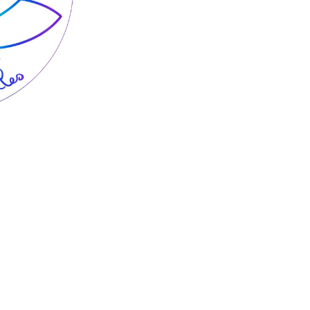
Google
iCalendar
Office 365