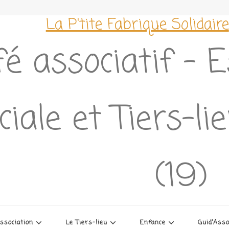
La P'tite Fabrique Solidaire
é associatif – 
ciale et Tiers-l
(19)
association
Le Tiers-lieu
Enfance
Guid’Ass