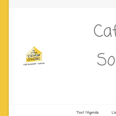
Caf
So
Tout l’Agenda
L’