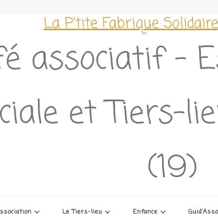
La P'tite Fabrique Solidaire
é associatif – 
ciale et Tiers-l
(19)
association
Le Tiers-lieu
Enfance
Guid’Ass