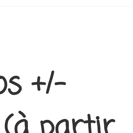
s +/-
(à partir