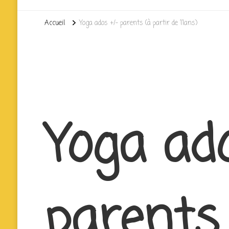
Accueil
Yoga ados +/- parents (à partir de 11ans)
Yoga ado
parents 