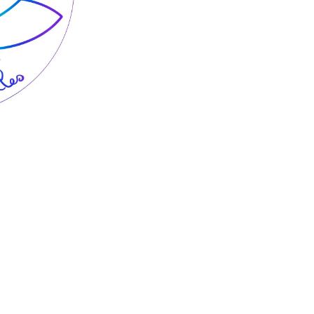
Google
iCalendar
Office 365