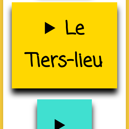
Uzerche
Le
(19)
Tiers-lieu