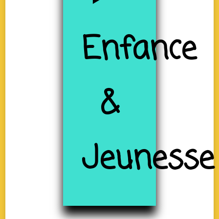
Enfance
&
Jeunesse