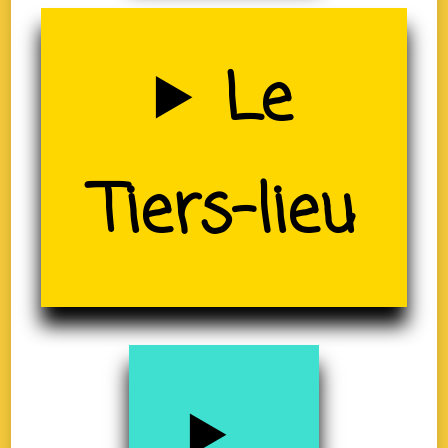
Uzerche
Le
(19)
Tiers-lieu