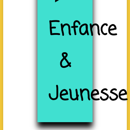
Enfance
&
Jeunesse