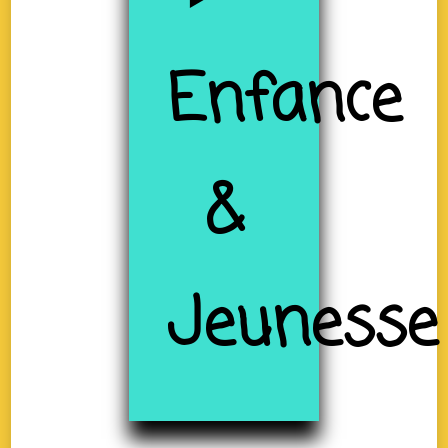
Enfance
&
Jeunesse