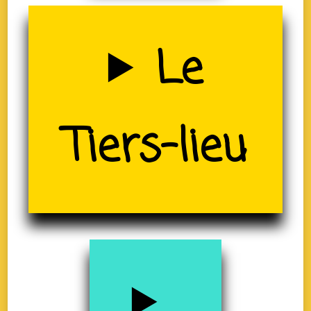
Uzerche
Le
(19)
Tiers-lieu