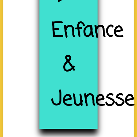
Enfance
&
Jeunesse