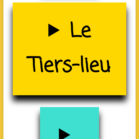
Uzerche
Le
(19)
Tiers-lieu