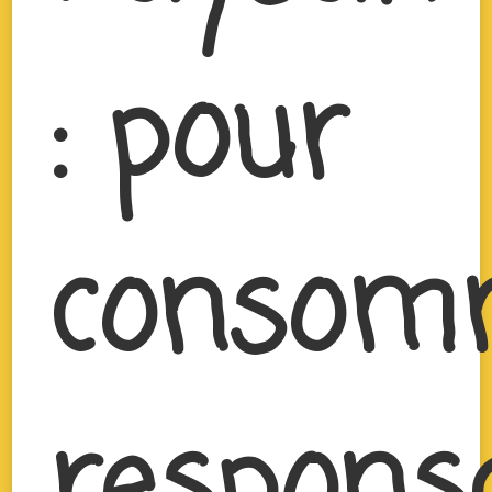
: pour
consom