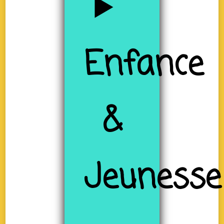
Enfance
&
Jeunesse