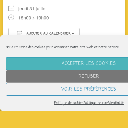
jeudi 31 juillet
18h00 > 19h00
AJOUTER AU CALENDRIER
Télécharger ICS
Calendrier Google
Nous utilisons des cookies pour optimiser notre site web et notre service.
Des producteurs du coin vous proposent légumes,
fromages, pain, viande, tisanes, bières… Après
ACCEPTER LES COOKIES
adhésion faites vos commandes sur cagette.net
(inscription gratuite)
REFUSER
+ d’infos : panier@laptitefabriquesolidaire.org
VOIR LES PRÉFÉRENCES
Partager
Politique de cookies
Politique de confidentialité