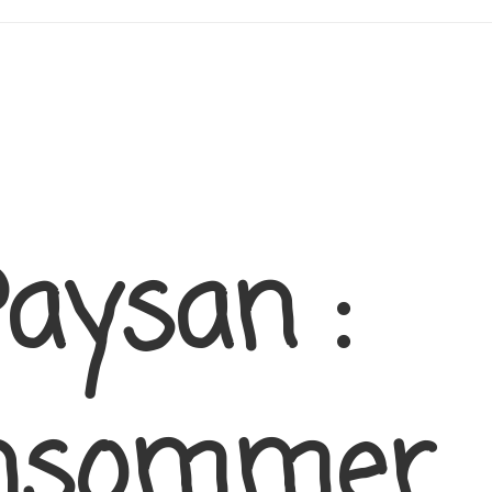
Paysan :
onsommer