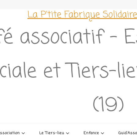
La P'tite Fabrique Solidaire
é associatif – 
ciale et Tiers-l
(19)
association
Le Tiers-lieu
Enfance
Guid’Ass