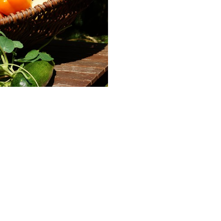
Google
iCalendar
Office 365