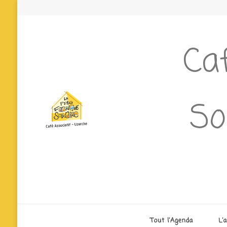
Caf
So
Tout l’Agenda
L’