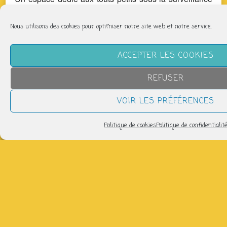
des parents vous sera proposé.
Nous utilisons des cookies pour optimiser notre site web et notre service.
Partager
ACCEPTER LES COOKIES
REFUSER
VOIR LES PRÉFÉRENCES
NOUS SUIVRE
Politique de cookies
Politique de confidentialit
LETTRE D’INFORMATION
Pour recevoir les infos de la P'tite Fabrique :