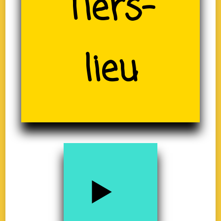
(19)
Tiers-
lieu