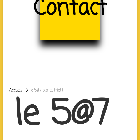
Contact
Accueil
le 5@7 bimestriel !
le 5@7