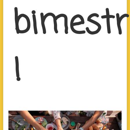
bimestr
!