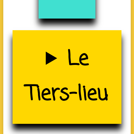
Uzerche
Le
(19)
Tiers-lieu