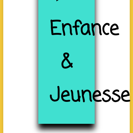
Enfance
&
Jeunesse