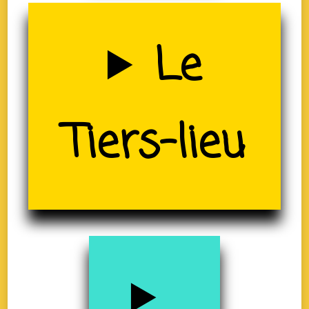
Uzerche
Le
Tiers-lieu
(19)