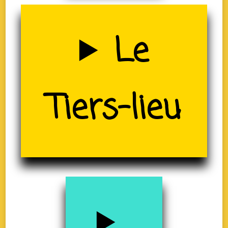
Uzerche
Le
(19)
Tiers-lieu