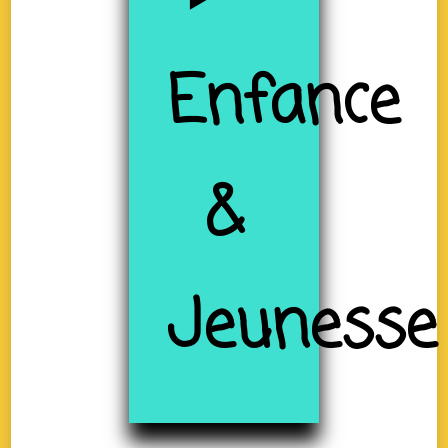
Enfance
&
Jeunesse