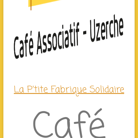
La P'tite Fabrique Solidaire
Café