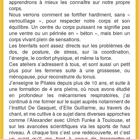
apprendrons à mieux les connaître sur notre propre
corps.
Nous verrons comment se fortifier hardiment, sans «
verrouillage », pour respecter notre corps et son
équilibre. Un centre du corps puissant ne signifie pas
une ventre ou un périnée en « béton », mais bien un
corps vivant plein de sensations.
Les bienfaits sont assez directs sur les problèmes de
dos, de posture, de stress, sur la coordination,
l’énergie, le confort physique, et même la force.
Ces ateliers s’adressent à tous, et sont aussi un petit
plus pour les femmes suite à une grossesse, ou
ménopause, pour reconstruire du tonus.
J’enseigne le Pilates depuis plus de 10 ans, et suite à
une formation de 4 ans pleins, où nous avons étudié
en profondeur les mécanismes respiratoires, j’ai
continué à me former sur le sujet auprès notamment de
l’Institut De Gasquet, d’Elie Guillarme, au travers du
chant, et me cultive à ce sujet dans diverses approches
comme l’Alexander avec Ulrich Funke à Toulouse, et
sur les avancées scientifiques via les sports de haut
niveau. A chaque fois c’est une redécouverte, et c’est
un sujet qu’il me tient à coeur de transmettre,et