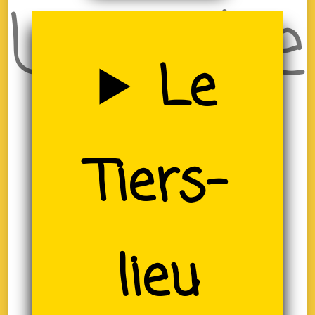
Uzerche
Le
(19)
Tiers-
lieu