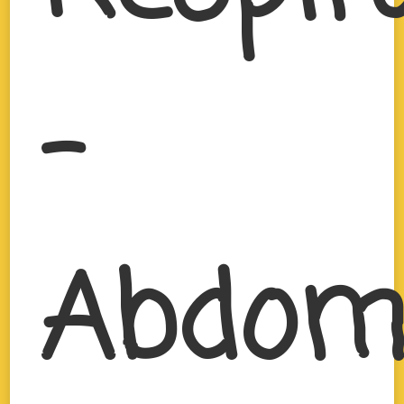
–
Abdom