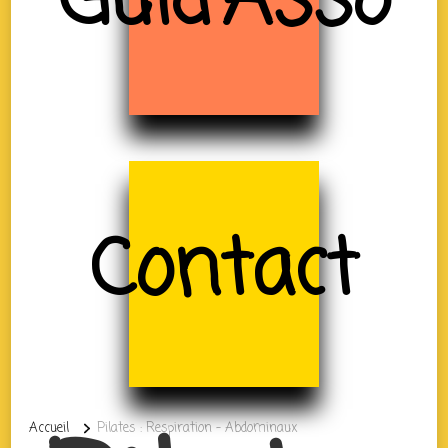
Guid'Asso
Contact
Accueil
Pilates : Respiration – Abdominaux