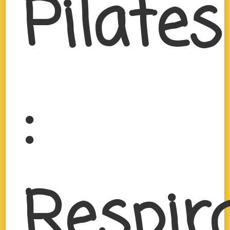
Pilates
:
Respir