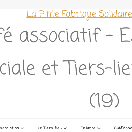
La P'tite Fabrique Solidaire
é associatif – 
ciale et Tiers-l
(19)
association
Le Tiers-lieu
Enfance
Guid’Ass