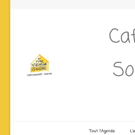
Caf
So
Tout l’Agenda
L’