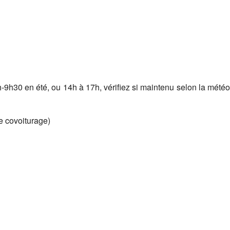
Google
iCalendar
Office 365
-9h30 en été, ou 14h à 17h, vérifiez si maintenu selon la météo
de covoiturage)