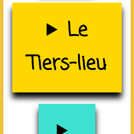
Uzerche
Le
(19)
Tiers-lieu