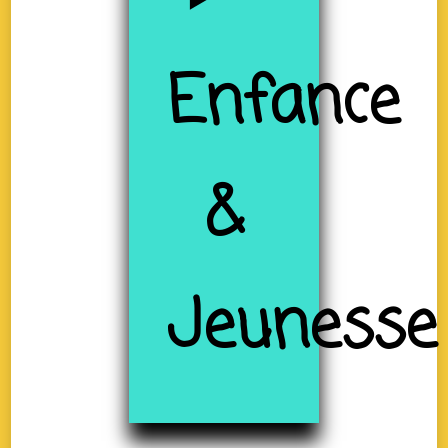
Enfance
&
Jeunesse